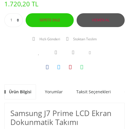
1.720,20 TL
SEPETE EKLE
HEMEN AL
Hızlı Gönderi
Stoktan Teslim
Ürün Bilgisi
Yorumlar
Taksit Seçenekleri
Ön
Samsung J7 Prime LCD Ekran
Dokunmatik Takımı