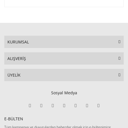
KURUMSAL
ALIŞVERİŞ
ÜYELİK
Sosyal Medya
E-BÜLTEN
Tüm kampanya ve duyurulardan haberdar olmak için e-bültenimize