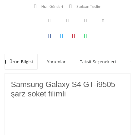
Hızlı Gönderi
Stoktan Teslim
Ürün Bilgisi
Yorumlar
Taksit Seçenekleri
Ön
Samsung Galaxy S4 GT-i9505
şarz soket filimli