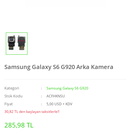
Lenovo Tablet PC
General Mobile
Samsung Galaxy Tab PC
HTC
Vodafone Tablet PC
Huawei
iPhone
Lenovo
Samsung Galaxy S6 G920 Arka Kamera
LG
Meizu
Kategori
Samsung Galaxy S6 G920
Nokia
Stok Kodu
ACFHKNSU
Fiyat
OnePlus
5,00 USD + KDV
30,82 TL den başlayan taksitlerle!!
Piranha
285,98 TL
Redeer