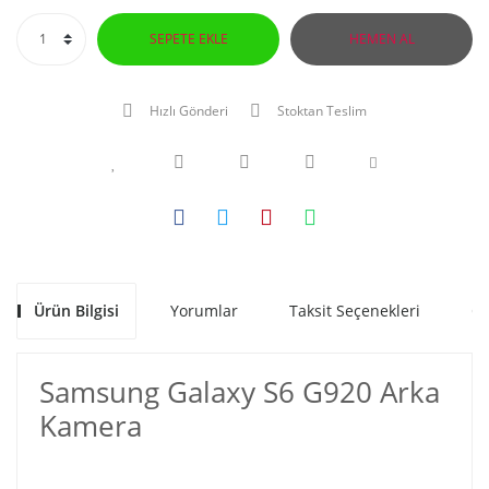
Samsung
SEPETE EKLE
HEMEN AL
Sony
Hızlı Gönderi
Stoktan Teslim
TCL
Türk Telekom
Turkcell
Vestel
Victor
Ürün Bilgisi
Yorumlar
Taksit Seçenekleri
Ön
Vodafone
Xiaomi
Samsung Galaxy S6 G920 Arka
Kamera
ZTE