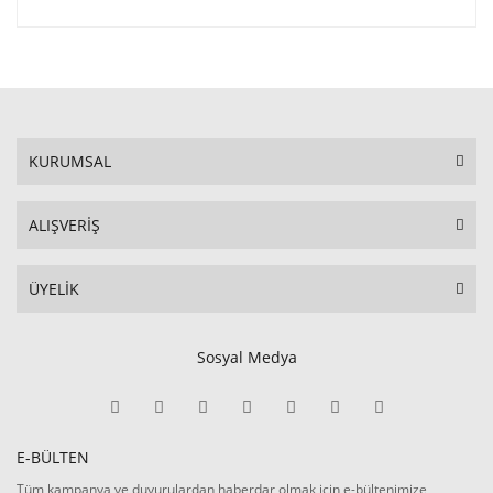
KURUMSAL
ALIŞVERİŞ
ÜYELİK
Sosyal Medya
E-BÜLTEN
Tüm kampanya ve duyurulardan haberdar olmak için e-bültenimize