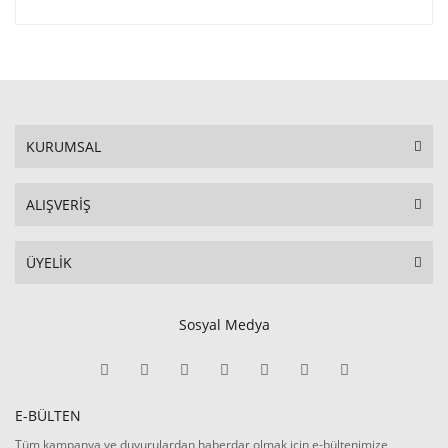
KURUMSAL
ALIŞVERİŞ
ÜYELİK
Sosyal Medya
E-BÜLTEN
Tüm kampanya ve duyurulardan haberdar olmak için e-bültenimize