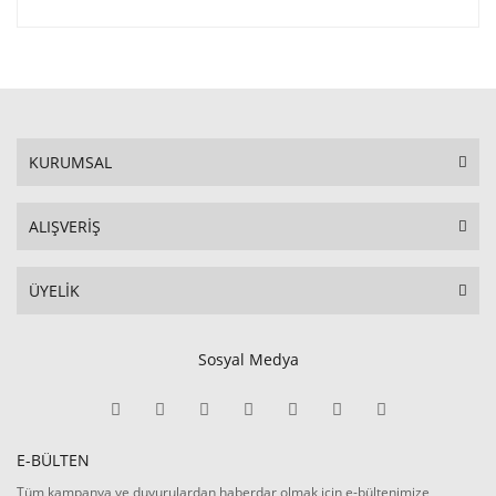
KURUMSAL
ALIŞVERİŞ
ÜYELİK
Sosyal Medya
E-BÜLTEN
Tüm kampanya ve duyurulardan haberdar olmak için e-bültenimize