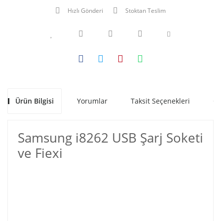
Hızlı Gönderi
Stoktan Teslim
Ürün Bilgisi
Yorumlar
Taksit Seçenekleri
Ön
Samsung i8262 USB Şarj Soketi
ve Fiexi