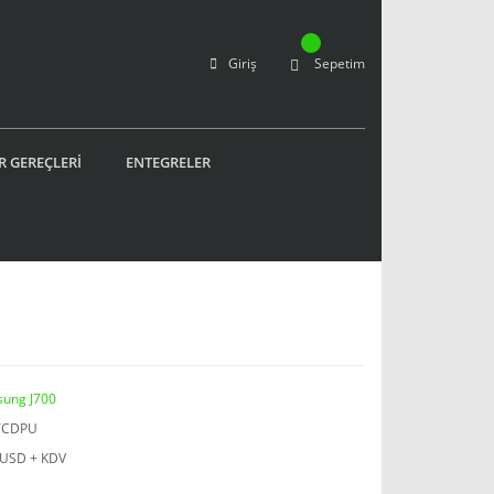
Giriş
Sepetim
R GEREÇLERİ
ENTEGRELER
ung J700
YCDPU
 USD + KDV