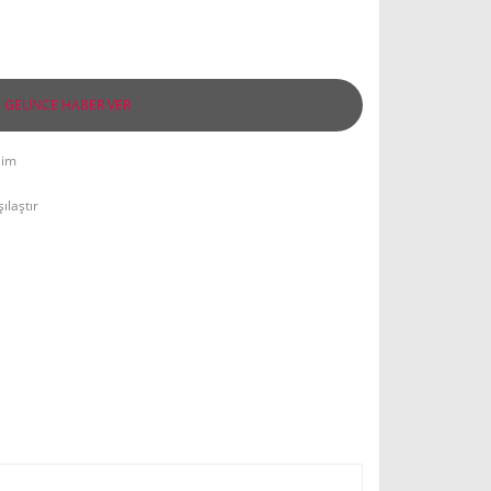
GELİNCE HABER VER
lim
ılaştır