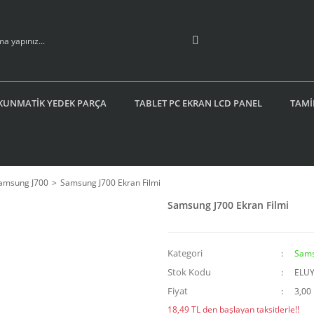
KUNMATİK YEDEK PARÇA
TABLET PC EKRAN LCD PANEL
TAMİ
amsung J700
Samsung J700 Ekran Filmi
Samsung J700 Ekran Filmi
Kategori
Sams
Stok Kodu
ELU
Fiyat
3,00
18,49 TL den başlayan taksitlerle!!