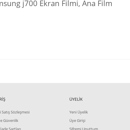
sung j700 Ekran Filmi, Ana Film
RİŞ
ÜYELİK
i Satış Sözleşmesi
Yeni Üyelik
 ve Güvenlik
Üye Girişi
 İade Şartları
Şifremi Unuttum