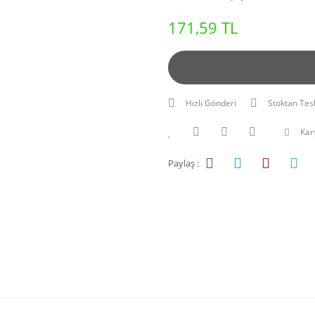
171,59 TL
Hızlı Gönderi
Stoktan Tes
Karş
Paylaş :