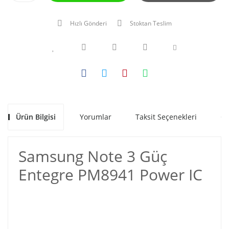
Hızlı Gönderi
Stoktan Teslim
Ürün Bilgisi
Yorumlar
Taksit Seçenekleri
Ön
Samsung Note 3 Güç
Entegre PM8941 Power IC