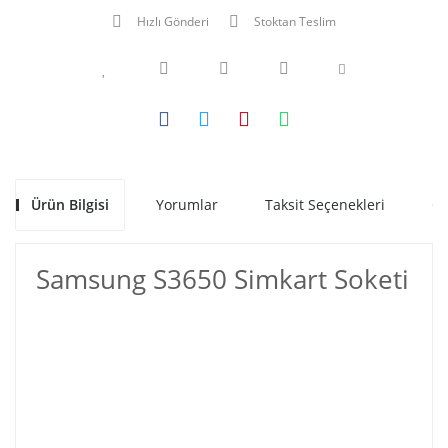
Hızlı Gönderi
Stoktan Teslim
Ürün Bilgisi
Yorumlar
Taksit Seçenekleri
Ön
Samsung S3650 Simkart Soketi