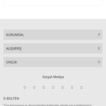
KURUMSAL
ALIŞVERİŞ
ÜYELİK
Sosyal Medya
E-BÜLTEN
Tüm kampanya ve duyurulardan haberdar olmak için e-bültenimize