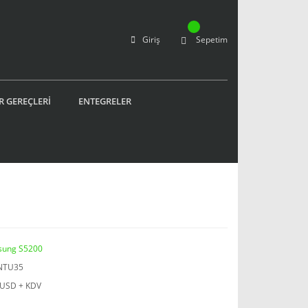
Giriş
Sepetim
R GEREÇLERİ
ENTEGRELER
ung S5200
NTU35
 USD + KDV