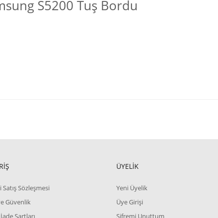
msung S5200 Tuş Bordu
RİŞ
ÜYELİK
i Satış Sözleşmesi
Yeni Üyelik
 ve Güvenlik
Üye Girişi
 İade Şartları
Şifremi Unuttum