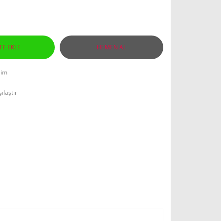
TE EKLE
HEMEN AL
lim
ılaştır