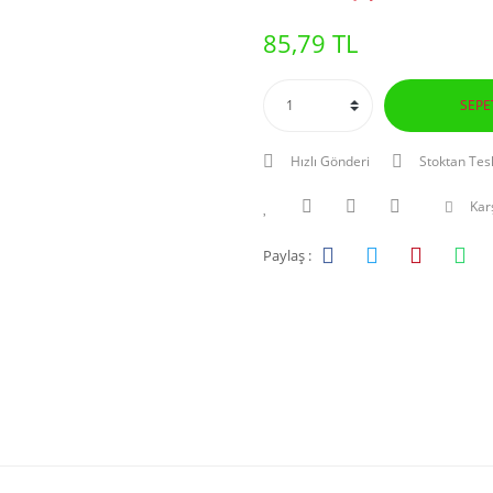
85,79 TL
SEPE
Hızlı Gönderi
Stoktan Tes
Karş
Paylaş :