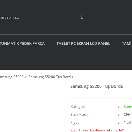
KUNMATİK YEDEK PARÇA
TABLET PC EKRAN LCD PANEL
TAMİ
amsung S5200
Samsung S5200 Tuş Bordu
Samsung S5200 Tuş Bordu
Kategori
Sams
Stok Kodu
CFH
Fiyat
1,50
9,25 TL den başlayan taksitlerle!!