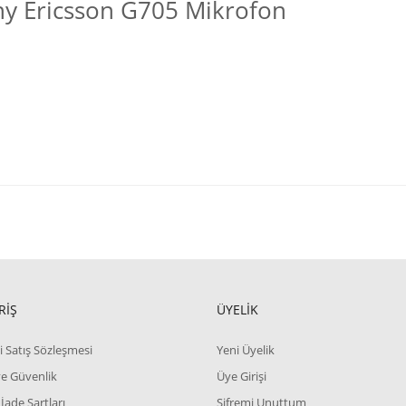
y Ericsson G705 Mikrofon
RİŞ
ÜYELİK
i Satış Sözleşmesi
Yeni Üyelik
 ve Güvenlik
Üye Girişi
 İade Şartları
Şifremi Unuttum