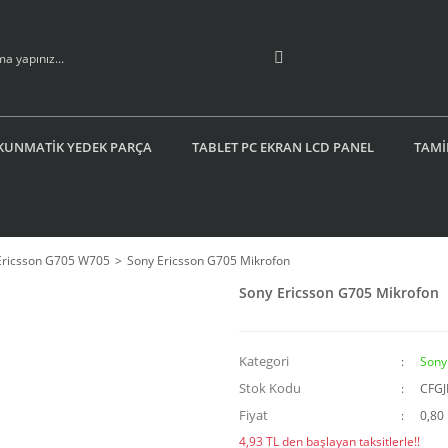
KUNMATİK YEDEK PARÇA
TABLET PC EKRAN LCD PANEL
TAMİ
Ericsson G705 W705
Sony Ericsson G705 Mikrofon
Sony Ericsson G705 Mikrofon
Kategori
Sony
Stok Kodu
CFG
Fiyat
0,80
4,93 TL den başlayan taksitlerle!!