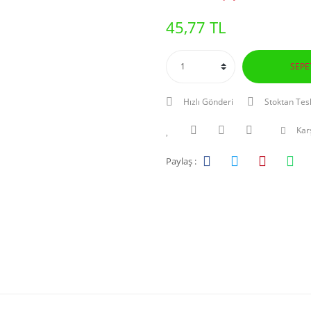
45,77 TL
SEPE
Hızlı Gönderi
Stoktan Tes
Karş
Paylaş :