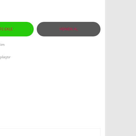
TE EKLE
HEMEN AL
lim
ılaştır