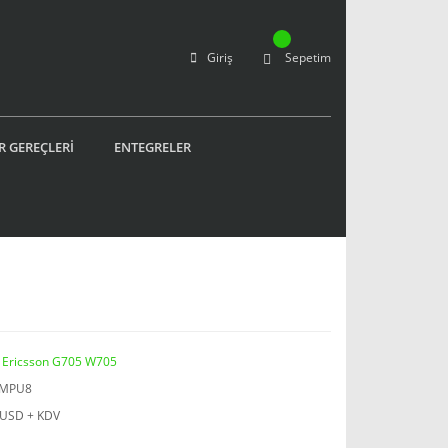
Giriş
Sepetim
R GEREÇLERİ
ENTEGRELER
 Ericsson G705 W705
JMPU8
 USD + KDV