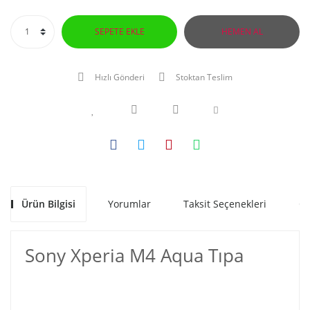
SEPETE EKLE
HEMEN AL
Hızlı Gönderi
Stoktan Teslim
Ürün Bilgisi
Yorumlar
Taksit Seçenekleri
Ön
Sony Xperia M4 Aqua Tıpa