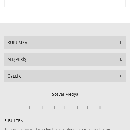
KURUMSAL
ALIŞVERİŞ
ÜYELİK
Sosyal Medya
E-BÜLTEN
Tüm kampanya ve duyurulardan haberdar olmak için e-bültenimize