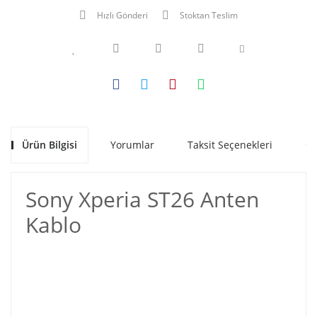
Hızlı Gönderi
Stoktan Teslim
Ürün Bilgisi
Yorumlar
Taksit Seçenekleri
Ön
Sony Xperia ST26 Anten
Kablo