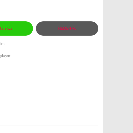
TE EKLE
HEMEN AL
lim
ılaştır