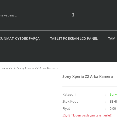
KUNMATİK YEDEK PARÇA
TABLET PC EKRAN LCD PANEL
TAMİ
Xperia Z2
Sony Xperia Z2 Arka Kamera
Sony Xperia Z2 Arka Kamera
Kategori
Sony
Stok Kodu
BEH
Fiyat
9,00
55,48 TL den başlayan taksitlerle!!