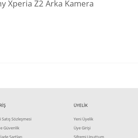
y Xperia Z2 Arka Kamera
RİŞ
ÜYELİK
i Satış Sözleşmesi
Yeni Üyelik
 ve Güvenlik
Üye Girişi
 İade Şartları
Şifremi Unuttum