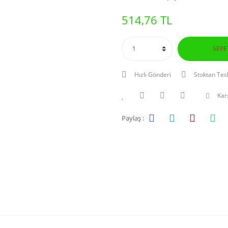
514,76 TL
SEPE
Hızlı Gönderi
Stoktan Tes
Karş
Paylaş :