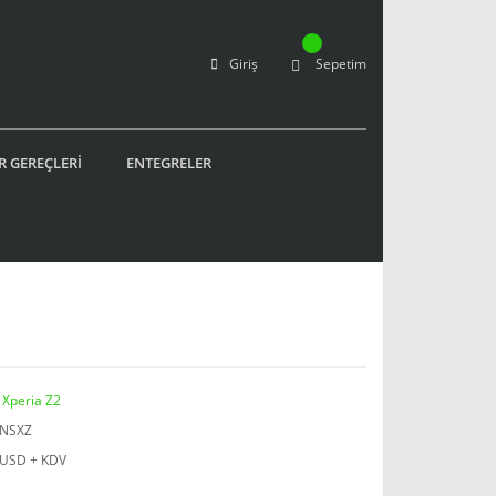
Giriş
Sepetim
R GEREÇLERİ
ENTEGRELER
 Xperia Z2
JNSXZ
 USD + KDV