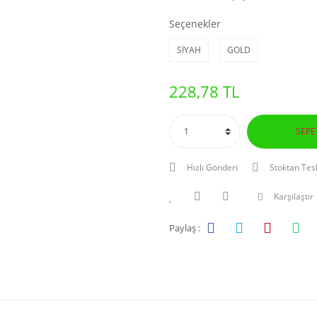
Seçenekler
SİYAH
GOLD
228,78 TL
SEPE
Hızlı Gönderi
Stoktan Tes
Karşılaştır
Paylaş :