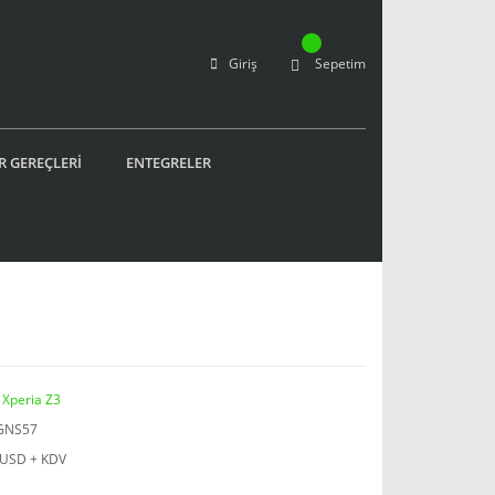
Giriş
Sepetim
R GEREÇLERİ
ENTEGRELER
 Xperia Z3
GNS57
 USD + KDV