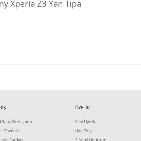
y Xperia Z3 Yan Tıpa
RİŞ
ÜYELİK
i Satış Sözleşmesi
Yeni Üyelik
 ve Güvenlik
Üye Girişi
 İade Şartları
Şifremi Unuttum