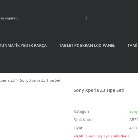
KUNMATİK YEDEK PARÇA
TABLET PC EKRAN LCD PANEL
TAMİ
Xperia Z3
Sony Xperia Z3 Tıpa Seti
Sony Xperia Z3 Tıpa Seti
Kategori
Sony
Stok Kodu
ABE
Fiyat
4,00
24,66 TL den başlayan taksitlerle!!