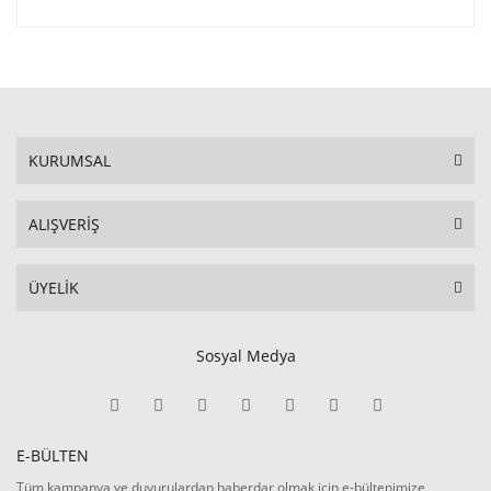
KURUMSAL
ALIŞVERİŞ
ÜYELİK
Sosyal Medya
E-BÜLTEN
Tüm kampanya ve duyurulardan haberdar olmak için e-bültenimize