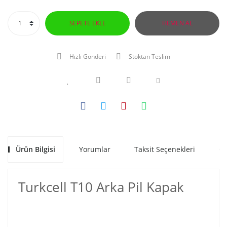
SEPETE EKLE
HEMEN AL
Hızlı Gönderi
Stoktan Teslim
Ürün Bilgisi
Yorumlar
Taksit Seçenekleri
Ön
Turkcell T10 Arka Pil Kapak