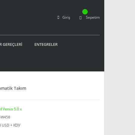
Giriş
Sepetim
R GEREÇLERİ
ENTEGRELER
nmatik Takım
l Venüs 5.0 x
SW458
0 USD + KDV