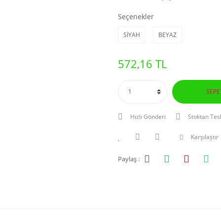
Seçenekler
SİYAH
BEYAZ
572,16 TL
SEPE
Hızlı Gönderi
Stoktan Tes
Karşılaştır
Paylaş :