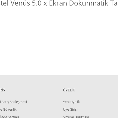
tel Venüs 5.0 x Ekran Dokunmatik T
RİŞ
ÜYELİK
i Satış Sözleşmesi
Yeni Üyelik
 ve Güvenlik
Üye Girişi
 İade Şartları
Şifremi Unuttum