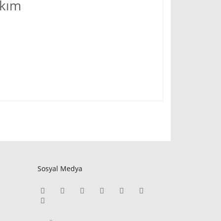
akım
Sosyal Medya