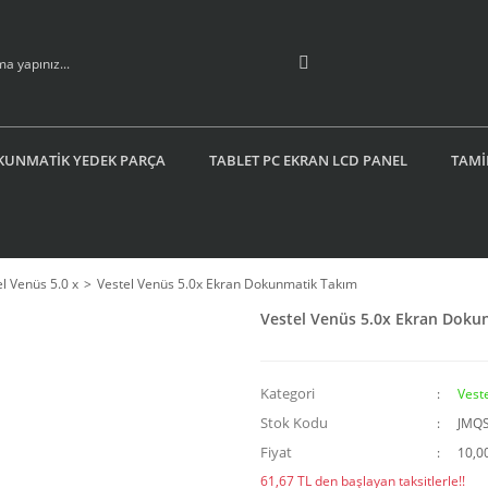
KUNMATİK YEDEK PARÇA
TABLET PC EKRAN LCD PANEL
TAMİ
l Venüs 5.0 x
Vestel Venüs 5.0x Ekran Dokunmatik Takım
Vestel Venüs 5.0x Ekran Doku
Kategori
Veste
Stok Kodu
JMQ
Fiyat
10,0
61,67 TL den başlayan taksitlerle!!