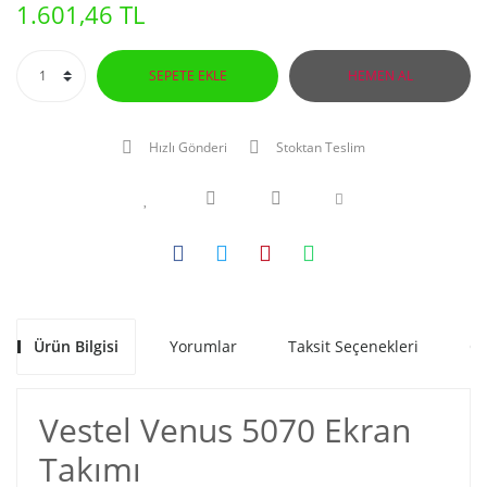
1.601,46 TL
SEPETE EKLE
HEMEN AL
Hızlı Gönderi
Stoktan Teslim
Ürün Bilgisi
Yorumlar
Taksit Seçenekleri
Ön
Vestel Venus 5070 Ekran
Takımı